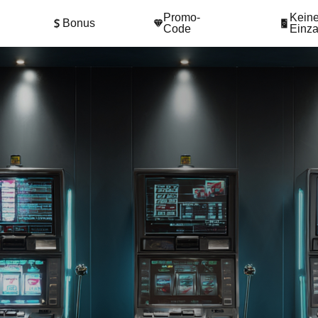
Promo-
Kein
Bonus
Code
Einz