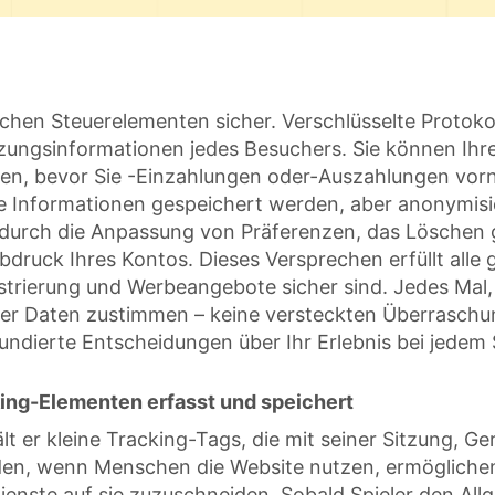
zlichen Steuerelementen sicher. Verschlüsselte Protokol
tzungsinformationen jedes Besuchers. Sie können Ih
en, bevor Sie -Einzahlungen oder-Auszahlungen vor
e Informationen gespeichert werden, aber anonymisie
e durch die Anpassung von Präferenzen, das Löschen
abdruck Ihres Kontos. Dieses Versprechen erfüllt alle
strierung und Werbeangebote sicher sind. Jedes Mal,
rer Daten zustimmen – keine versteckten Überraschun
undierte Entscheidungen über Ihr Erlebnis bei jedem S
ng-Elementen erfasst und speichert
t er kleine Tracking-Tags, die mit seiner Sitzung, G
 werden, wenn Menschen die Website nutzen, ermöglich
Dienste auf sie zuzuschneiden. Sobald Spieler den 