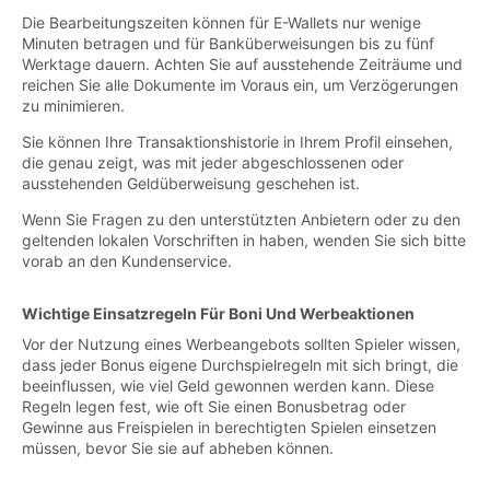
Die Bearbeitungszeiten können für E-Wallets nur wenige
Minuten betragen und für Banküberweisungen bis zu fünf
Werktage dauern. Achten Sie auf ausstehende Zeiträume und
reichen Sie alle Dokumente im Voraus ein, um Verzögerungen
zu minimieren.
Sie können Ihre Transaktionshistorie in Ihrem Profil einsehen,
die genau zeigt, was mit jeder abgeschlossenen oder
ausstehenden Geldüberweisung geschehen ist.
Wenn Sie Fragen zu den unterstützten Anbietern oder zu den
geltenden lokalen Vorschriften in haben, wenden Sie sich bitte
vorab an den Kundenservice.
Wichtige Einsatzregeln Für Boni Und Werbeaktionen
Vor der Nutzung eines Werbeangebots sollten Spieler wissen,
dass jeder Bonus eigene Durchspielregeln mit sich bringt, die
beeinflussen, wie viel Geld gewonnen werden kann. Diese
Regeln legen fest, wie oft Sie einen Bonusbetrag oder
Gewinne aus Freispielen in berechtigten Spielen einsetzen
müssen, bevor Sie sie auf abheben können.