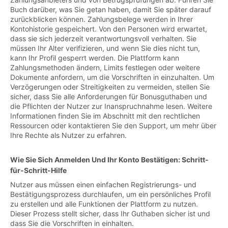
Buch darüber, was Sie getan haben, damit Sie später darauf
zurückblicken können. Zahlungsbelege werden in Ihrer
Kontohistorie gespeichert. Von den Personen wird erwartet,
dass sie sich jederzeit verantwortungsvoll verhalten. Sie
müssen Ihr Alter verifizieren, und wenn Sie dies nicht tun,
kann Ihr Profil gesperrt werden. Die Plattform kann
Zahlungsmethoden ändern, Limits festlegen oder weitere
Dokumente anfordern, um die Vorschriften in einzuhalten. Um
Verzögerungen oder Streitigkeiten zu vermeiden, stellen Sie
sicher, dass Sie alle Anforderungen für Bonusguthaben und
die Pflichten der Nutzer zur Inanspruchnahme lesen. Weitere
Informationen finden Sie im Abschnitt mit den rechtlichen
Ressourcen oder kontaktieren Sie den Support, um mehr über
Ihre Rechte als Nutzer zu erfahren.
Wie Sie Sich Anmelden Und Ihr Konto Bestätigen: Schritt-
für-Schritt-Hilfe
Nutzer aus müssen einen einfachen Registrierungs- und
Bestätigungsprozess durchlaufen, um ein persönliches Profil
zu erstellen und alle Funktionen der Plattform zu nutzen.
Dieser Prozess stellt sicher, dass Ihr Guthaben sicher ist und
dass Sie die Vorschriften in einhalten.