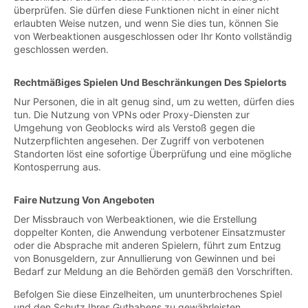
überprüfen. Sie dürfen diese Funktionen nicht in einer nicht
erlaubten Weise nutzen, und wenn Sie dies tun, können Sie
von Werbeaktionen ausgeschlossen oder Ihr Konto vollständig
geschlossen werden.
Rechtmäßiges Spielen Und Beschränkungen Des Spielorts
Nur Personen, die in alt genug sind, um zu wetten, dürfen dies
tun. Die Nutzung von VPNs oder Proxy-Diensten zur
Umgehung von Geoblocks wird als Verstoß gegen die
Nutzerpflichten angesehen. Der Zugriff von verbotenen
Standorten löst eine sofortige Überprüfung und eine mögliche
Kontosperrung aus.
Faire Nutzung Von Angeboten
Der Missbrauch von Werbeaktionen, wie die Erstellung
doppelter Konten, die Anwendung verbotener Einsatzmuster
oder die Absprache mit anderen Spielern, führt zum Entzug
von Bonusgeldern, zur Annullierung von Gewinnen und bei
Bedarf zur Meldung an die Behörden gemäß den Vorschriften.
Befolgen Sie diese Einzelheiten, um ununterbrochenes Spiel
und den Schutz Ihres Guthabens zu gewährleisten.