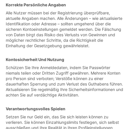
Korrekte Persönliche Angaben
Alle Nutzer müssen bei der Registrierung überprüfbare,
aktuelle Angaben machen. Alle Änderungen – wie aktualisierte
Identifikation oder Adresse – sollten umgehend über die
sicheren Kontoeinstellungen gemeldet werden. Die Fälschung
von Daten birgt das Risiko des Verlusts von Gewinnen und
möglicher rechtlicher Schritte, da die Richtigkeit die
Einhaltung der Gesetzgebung gewährleistet.
Kontosicherheit Und Nutzung
Schützen Sie Ihre Anmeldedaten, indem Sie Passwörter
niemals teilen oder Dritten Zugriff gewähren. Mehrere Konten
pro Person sind verboten; Verstöße können zu einer
dauerhaften Sperrung und zum Verlust des Guthabens führen.
Aktualisieren Sie regelmäßig Ihre Sicherheitsinformationen und
achten Sie auf verdächtige Aktivitäten.
Verantwortungsvolles Spielen
Setzen Sie nur Geld ein, das Sie sich leisten können zu
verlieren. Sie können Einzahlungslimits festlegen, sich selbst
ausschließen und Ihre Realität in Ihren Profileinstellungen