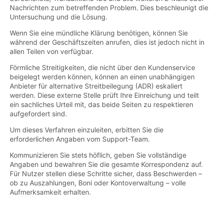
Nachrichten zum betreffenden Problem. Dies beschleunigt die
Untersuchung und die Lösung.
Wenn Sie eine mündliche Klärung benötigen, können Sie
während der Geschäftszeiten anrufen, dies ist jedoch nicht in
allen Teilen von verfügbar.
Förmliche Streitigkeiten, die nicht über den Kundenservice
beigelegt werden können, können an einen unabhängigen
Anbieter für alternative Streitbeilegung (ADR) eskaliert
werden. Diese externe Stelle prüft Ihre Einreichung und teilt
ein sachliches Urteil mit, das beide Seiten zu respektieren
aufgefordert sind.
Um dieses Verfahren einzuleiten, erbitten Sie die
erforderlichen Angaben vom Support-Team.
Kommunizieren Sie stets höflich, geben Sie vollständige
Angaben und bewahren Sie die gesamte Korrespondenz auf.
Für Nutzer stellen diese Schritte sicher, dass Beschwerden –
ob zu Auszahlungen, Boni oder Kontoverwaltung – volle
Aufmerksamkeit erhalten.