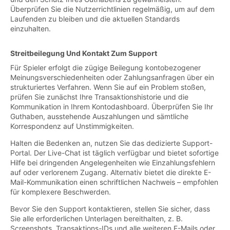
Überprüfen Sie die Nutzerrichtlinien regelmäßig, um auf dem
Laufenden zu bleiben und die aktuellen Standards
einzuhalten.
Streitbeilegung Und Kontakt Zum Support
Für Spieler erfolgt die zügige Beilegung kontobezogener
Meinungsverschiedenheiten oder Zahlungsanfragen über ein
strukturiertes Verfahren. Wenn Sie auf ein Problem stoßen,
prüfen Sie zunächst Ihre Transaktionshistorie und die
Kommunikation in Ihrem Kontodashboard. Überprüfen Sie Ihr
Guthaben, ausstehende Auszahlungen und sämtliche
Korrespondenz auf Unstimmigkeiten.
Halten die Bedenken an, nutzen Sie das dedizierte Support-
Portal. Der Live-Chat ist täglich verfügbar und bietet sofortige
Hilfe bei dringenden Angelegenheiten wie Einzahlungsfehlern
auf oder verlorenem Zugang. Alternativ bietet die direkte E-
Mail-Kommunikation einen schriftlichen Nachweis – empfohlen
für komplexere Beschwerden.
Bevor Sie den Support kontaktieren, stellen Sie sicher, dass
Sie alle erforderlichen Unterlagen bereithalten, z. B.
Screenshots, Transaktions-IDs und alle weiteren E-Mails oder