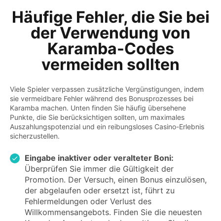
Häufige Fehler, die Sie bei
der Verwendung von
Karamba-Codes
vermeiden sollten
Viele Spieler verpassen zusätzliche Vergünstigungen, indem
sie vermeidbare Fehler während des Bonusprozesses bei
Karamba machen. Unten finden Sie häufig übersehene
Punkte, die Sie berücksichtigen sollten, um maximales
Auszahlungspotenzial und ein reibungsloses Casino-Erlebnis
sicherzustellen.
Eingabe inaktiver oder veralteter Boni:
Überprüfen Sie immer die Gültigkeit der
Promotion. Der Versuch, einen Bonus einzulösen,
der abgelaufen oder ersetzt ist, führt zu
Fehlermeldungen oder Verlust des
Willkommensangebots. Finden Sie die neuesten