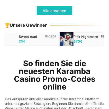
Alle ansehen
Unsere Gewinner
Sweet road
18:08:37
Pink Nightmare
18:08
25€
370€
So finden Sie die
neuesten Karamba
Casino Promo-Codes
online
Das Aufspüren aktueller Anreize auf der Karamba-Plattform
erfordert gezielte Strategien. Beginnen Sie damit, die offizielle
Website der Marke aufzurufen und den Abschnitt „dedicated