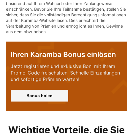
basierend auf Ihrem Wohnort oder Ihrer Zahlungsweise
einschränken. Bevor Sie Ihre Teilnahme bestätigen, stellen Sie
sicher, dass Sie die vollständigen Berechtigungsinformationen
auf der Karamba-Website lesen. Dies erleichtert die
Verarbeitung von Prämien und ermöglicht es Ihnen, Gewinne
aus dem abzuheben.
Ihren Karamba Bonus einlösen
Jetzt registrieren und exklusive Boni mit Ihrem
Promo-Code freischalten. Schnelle Einzahlungen
und sofortige Prämien warten!
Bonus holen
Wichtige Vorteile, die Sie