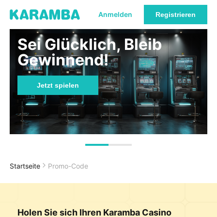
Anmelden
Registrieren
Sei Glücklich, Bleib
Gewinnend!
Jetzt spielen
Startseite
Promo-Code
Holen Sie sich Ihren Karamba Casino