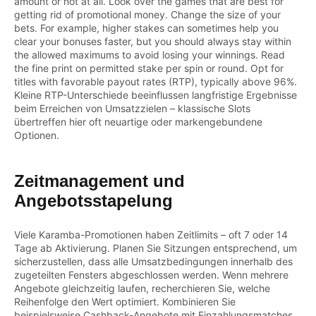
amount or not at all. Look over the games that are best for
getting rid of promotional money. Change the size of your
bets. For example, higher stakes can sometimes help you
clear your bonuses faster, but you should always stay within
the allowed maximums to avoid losing your winnings. Read
the fine print on permitted stake per spin or round. Opt for
titles with favorable payout rates (RTP), typically above 96%.
Kleine RTP-Unterschiede beeinflussen langfristige Ergebnisse
beim Erreichen von Umsatzzielen – klassische Slots
übertreffen hier oft neuartige oder markengebundene
Optionen.
Zeitmanagement und
Angebotsstapelung
Viele Karamba-Promotionen haben Zeitlimits – oft 7 oder 14
Tage ab Aktivierung. Planen Sie Sitzungen entsprechend, um
sicherzustellen, dass alle Umsatzbedingungen innerhalb des
zugeteilten Fensters abgeschlossen werden. Wenn mehrere
Angebote gleichzeitig laufen, recherchieren Sie, welche
Reihenfolge den Wert optimiert. Kombinieren Sie
beispielsweise Cashback-Angebote mit Einzahlungsmatches