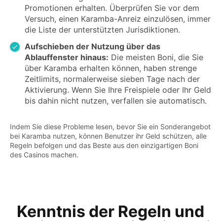
Promotionen erhalten. Überprüfen Sie vor dem
Versuch, einen Karamba-Anreiz einzulösen, immer
die Liste der unterstützten Jurisdiktionen.
Aufschieben der Nutzung über das
Ablauffenster hinaus:
Die meisten Boni, die Sie
über Karamba erhalten können, haben strenge
Zeitlimits, normalerweise sieben Tage nach der
Aktivierung. Wenn Sie Ihre Freispiele oder Ihr Geld
bis dahin nicht nutzen, verfallen sie automatisch.
Indem Sie diese Probleme lesen, bevor Sie ein Sonderangebot
bei Karamba nutzen, können Benutzer ihr Geld schützen, alle
Regeln befolgen und das Beste aus den einzigartigen Boni
des Casinos machen.
Kenntnis der Regeln und