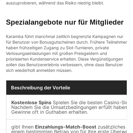
auszuprobieren, während das Risiko niedrig bleibt.
Spezialangebote nur für Mitglieder
Karamba führt manchmal zeitlich begrenzte Kampagnen nur
für Benutzer von Bonusgutscheinen durch. Frühere Teilnehmer
haben frühzeitigen Zugang zu Slot-Turnieren, private
Verlosungseinladungen mit großen Preisgeldern und
priorisierten Kundenservice erhalten. Diese Vergünstigungen
sollen das Benutzererlebnis verbessern, ohne dass Benutzer
sich wiederholt anmelden müssen.
Beschreibung der Vorteile
Kostenlose Spins
Spielen Sie die besten Casino-Slots
Nachdem Sie die Umsatzbedingungen erfüllt haben, k
Gewinne oft in Guthaben erhalten.
gibt Ihnen
Einzahlungs-Match-Boost
zusätzliches Sp
einem bestimmten Betrag von für Ihre erste Überweis