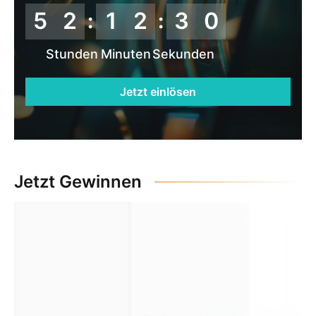
5
2
1
2
2
9
:
:
Stunden
Minuten
Sekunden
Jetzt einlösen
Jetzt Gewinnen