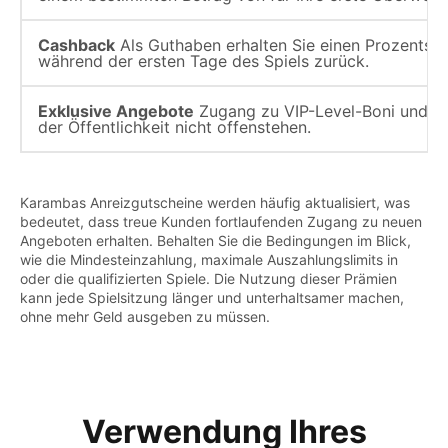
Cashback
Als Guthaben erhalten Sie einen Prozentsat
während der ersten Tage des Spiels zurück.
Exklusive Angebote
Zugang zu VIP-Level-Boni und pri
der Öffentlichkeit nicht offenstehen.
Karambas Anreizgutscheine werden häufig aktualisiert, was
bedeutet, dass treue Kunden fortlaufenden Zugang zu neuen
Angeboten erhalten. Behalten Sie die Bedingungen im Blick,
wie die Mindesteinzahlung, maximale Auszahlungslimits in
oder die qualifizierten Spiele. Die Nutzung dieser Prämien
kann jede Spielsitzung länger und unterhaltsamer machen,
ohne mehr Geld ausgeben zu müssen.
Verwendung Ihres