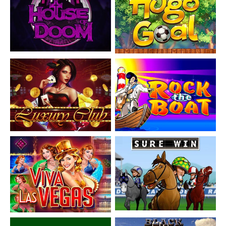
Angebote auf dem Laufenden