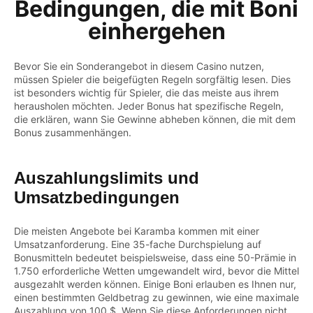
Bedingungen, die mit Boni
einhergehen
Bevor Sie ein Sonderangebot in diesem Casino nutzen,
müssen Spieler die beigefügten Regeln sorgfältig lesen. Dies
ist besonders wichtig für Spieler, die das meiste aus ihrem
herausholen möchten. Jeder Bonus hat spezifische Regeln,
die erklären, wann Sie Gewinne abheben können, die mit dem
Bonus zusammenhängen.
Auszahlungslimits und
Umsatzbedingungen
Die meisten Angebote bei Karamba kommen mit einer
Umsatzanforderung. Eine 35-fache Durchspielung auf
Bonusmitteln bedeutet beispielsweise, dass eine 50-Prämie in
1.750 erforderliche Wetten umgewandelt wird, bevor die Mittel
ausgezahlt werden können. Einige Boni erlauben es Ihnen nur,
einen bestimmten Geldbetrag zu gewinnen, wie eine maximale
Auszahlung von 100 $. Wenn Sie diese Anforderungen nicht