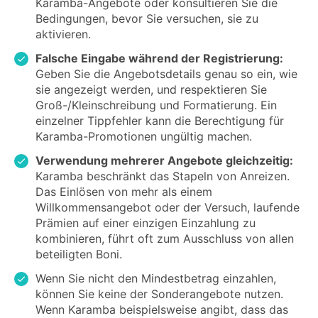
Karamba-Angebote oder konsultieren Sie die
Bedingungen, bevor Sie versuchen, sie zu
aktivieren.
Falsche Eingabe während der Registrierung:
Geben Sie die Angebotsdetails genau so ein, wie
sie angezeigt werden, und respektieren Sie
Groß-/Kleinschreibung und Formatierung. Ein
einzelner Tippfehler kann die Berechtigung für
Karamba-Promotionen ungültig machen.
Verwendung mehrerer Angebote gleichzeitig:
Karamba beschränkt das Stapeln von Anreizen.
Das Einlösen von mehr als einem
Willkommensangebot oder der Versuch, laufende
Prämien auf einer einzigen Einzahlung zu
kombinieren, führt oft zum Ausschluss von allen
beteiligten Boni.
Wenn Sie nicht den Mindestbetrag einzahlen,
können Sie keine der Sonderangebote nutzen.
Wenn Karamba beispielsweise angibt, dass das