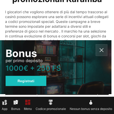
I giocatori che vogliono ottenere di più dal tempo trascorso al
casinò possono esplorare una serie di incentivi attuali collegati
a codici promozionali speciali. Queste campagne a breve
termine sono impostate per adattarsi a diversi stili e
preferenze di gioco nel mercato . Il marchio ha una selezione
in continua evoluzione di bonus e concorsi per slot, giochi da
tavolo e giochi con dealer dal vivo. Questi vengono aggiornati
spesso per allinearsi alla stagione o agli eventi popolari. Ecco
Bonus
alcune delle campagne promozionali in corso tra cui puoi
scegliere. Ricorda che le condizioni e le offerte disponibili
per primo deposito
possono cambiare in base alle date o ai giochi a cui vuoi
giocare. Per le informazioni più accurate, leggi sempre le
1000€ + 250 FS
descrizioni di ciascun articolo.
Registrati
Promozione
Giochi e requisiti che si
Uno s
applicano
Blitz di giri
Certe slot video. Richiede
Puoi o
gratuiti
un deposito minimo di .
ogni s
App
Bonus
Codice promozionale
Nessun bonus senza deposito
Menu
stagionali
deposi