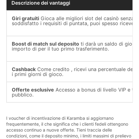
Descrizione dei vantaggi
Giri gratuiti
Gioca alle migliori slot del casinò senza 
soddisfatto i requisiti di puntata, puoi spesso ricevere l
Boost di match sul deposito
ti darà un saldo di gioco
importo di per il tuo primo trasferimento.
Cashback
Come credito , ricevi una percentuale delle
i primi giorni di gioco.
Offerte esclusive
Accesso a bonus di livello VIP e torn
pubblico.
I voucher di incentivazione di Karamba si aggiornano
frequentemente, il che significa che i clienti fedeli ottengono
accesso continuo a nuove offerte. Tieni traccia delle
condizioni, come il deposito minimo, i limiti massimi di prelievo