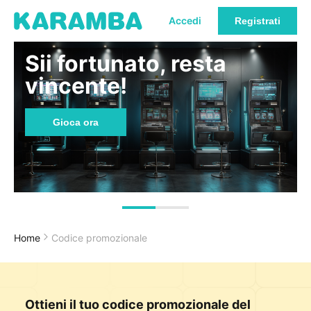
Accedi
Registrati
Sii fortunato, resta
vincente!
Gioca ora
Home
Codice promozionale
Ottieni il tuo codice promozionale del