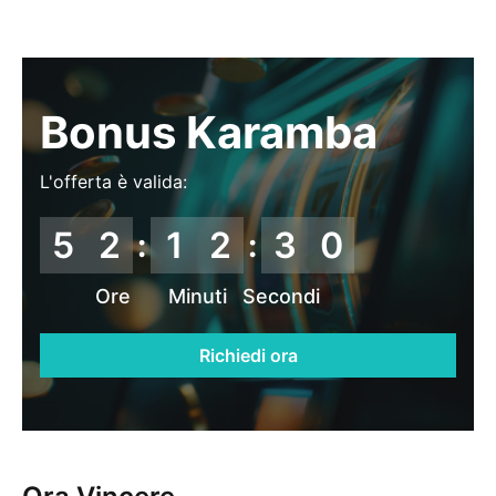
Bonus Karamba
L'offerta è valida:
5
2
1
2
2
8
:
:
Ore
Minuti
Secondi
Richiedi ora