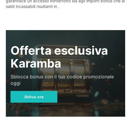
garantisce un accesso ininterrotto sia agli importi bonus che ai
saldi incassabili risultanti in .
Offerta esclusiva
Karamba
Sblocca bonus con il tuo codice promozionale
oggi
Attiva ora