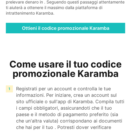
prelevare denaro in . Seguendo questi passaggi attentamente
ti aiuterà a ottenere il massimo dalla piattaforma di
intrattenimento Karamba.
Ottieni il codice promozionale Karamba
Come usare il tuo codice
promozionale Karamba
Registrati per un account e controlla le tue
informazioni. Per iniziare, crea un account sul
sito ufficiale o sull'app di Karamba. Compila tutti
i campi obbligatori, assicurandoti che il tuo
paese e il metodo di pagamento preferito (sia
che un'altra valuta) corrispondano ai documenti
che hai per il tuo . Potresti dover verificare