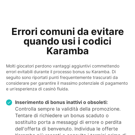
Errori comuni da evitare
quando usi i codici
Karamba
Molti giocatori perdono vantaggi aggiuntivi commettendo
errori evitabili durante il processo bonus su Karamba. Di
seguito sono riportati punti frequentemente trascurati da
considerare per garantire il massimo potenziale di pagamento
e un'esperienza di casinò fluida.
Inserimento di bonus inattivi o obsoleti:
Controlla sempre la validità della promozione.
Tentare di richiedere un bonus scaduto o
sostituito porta a messaggi di errore o perdita
dell'offerta di benvenuto. Individua le offerte