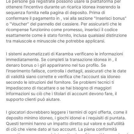
Le persone già registrate possono usare la piattaforma per
ottenere l'incentivo durante un ricarica idonea inserendo la
sequenza fornita nella pagina di deposito. Prima di
confermare il pagamento in , vai alla sezione "Inserisci bonus"
o "Voucher" del pannello del cassiere. Per assicurarti che le
ricompense funzionino come promesso, inserisci il codice
esattamente come è stato fornito, inclusa qualsiasi distinzione
tra maiuscole e minuscole che potrebbe applicarsi.
I sistemi automatizzati di Karamba verificano le informazioni
immediatamente. Se completi la transazione idonea in , il
denaro bonus o i giri appariranno nel tuo profilo. Se
l'inserimento fallisce, controlla i dettagli, assicurati che le date
di validità siano corrette e verifica che l'account sia idoneo
secondo le istruzioni del fornitore. Se problemi tecnici ti
impediscono di riscattare o se hai bisogno di maggiori
informazioni su ciò che i titolari di account devono fare, il
supporto clienti può aiutare.
I giocatori dovrebbero leggere i termini di ogni offerta, come il
deposito minimo idoneo, i giochi idonei e i requisiti di puntata.
Questi termini hanno un impatto diretto sul valore e sull'utilità
di ciò che viene dato al tuo account. La piena conformità