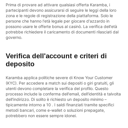
Prima di provare ad attivare qualsiasi offerta Karamba, i
partecipanti devono assicurarsi di seguire le leggi della loro
zona e le regole di registrazione della piattaforma. Solo le
persone che hanno l'età legale per giocare d'azzardo in
possono usare le offerte bonus al casinò. La verifica dell'età
potrebbe richiedere il caricamento di documenti rilasciati dal
governo.
Verifica dell'account e criteri di
deposito
Karamba applica politiche severe di Know Your Customer
(KYC). Per accedere a match sui depositi o giri gratuiti, gli
utenti devono completare la verifica del profilo. Questo
processo include la conferma dell'email, dell'identità e talvolta
dell'indirizzo. Di solito è richiesto un deposito minimo –
tipicamente intorno a 10 . I saldi finanziati tramite specifici
metodi bancari, come e-wallet o soluzioni prepagate,
potrebbero non essere sempre idonei.