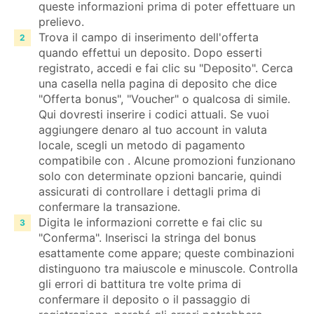
queste informazioni prima di poter effettuare un
prelievo.
Trova il campo di inserimento dell'offerta
quando effettui un deposito. Dopo esserti
registrato, accedi e fai clic su "Deposito". Cerca
una casella nella pagina di deposito che dice
"Offerta bonus", "Voucher" o qualcosa di simile.
Qui dovresti inserire i codici attuali. Se vuoi
aggiungere denaro al tuo account in valuta
locale, scegli un metodo di pagamento
compatibile con . Alcune promozioni funzionano
solo con determinate opzioni bancarie, quindi
assicurati di controllare i dettagli prima di
confermare la transazione.
Digita le informazioni corrette e fai clic su
"Conferma". Inserisci la stringa del bonus
esattamente come appare; queste combinazioni
distinguono tra maiuscole e minuscole. Controlla
gli errori di battitura tre volte prima di
confermare il deposito o il passaggio di