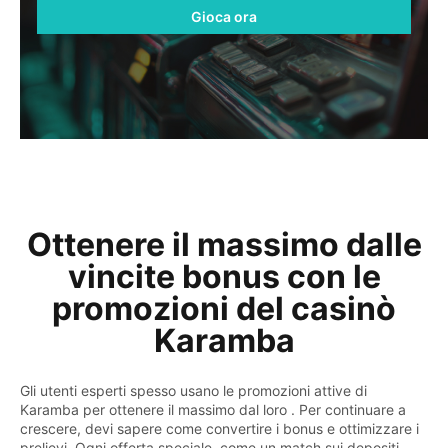
Gioca ora
Ottenere il massimo dalle
vincite bonus con le
promozioni del casinò
Karamba
Gli utenti esperti spesso usano le promozioni attive di
Karamba per ottenere il massimo dal loro . Per continuare a
crescere, devi sapere come convertire i bonus e ottimizzare i
prelievi. Ogni offerta speciale, come un match sui depositi,