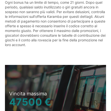
Ogni bonus ha un limite di tempo, come 21 giorni. Dopo quel
periodo, qualsiasi saldo inutilizzato o giri gratuiti ancora in
sospeso non saranno più validi. Per evitare delusioni, controlla
le informazioni sull'offerta Karamba per questi dettagli. Alcuni
metodi di pagamento non consentono di partecipare a queste
offerte e spesso è necessario inserire il codice corretto al
momento giusto. Per ottenere il massimo dalle promozioni, i
giocatori dovrebbero consultare le tabelle di contribuzione dei
giochi e il conto alla rovescia per la fine della promozione nel
loro account.
Vincita massima
47500 €