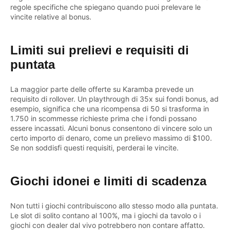
regole specifiche che spiegano quando puoi prelevare le
vincite relative al bonus.
Limiti sui prelievi e requisiti di
puntata
La maggior parte delle offerte su Karamba prevede un
requisito di rollover. Un playthrough di 35x sui fondi bonus, ad
esempio, significa che una ricompensa di 50 si trasforma in
1.750 in scommesse richieste prima che i fondi possano
essere incassati. Alcuni bonus consentono di vincere solo un
certo importo di denaro, come un prelievo massimo di $100.
Se non soddisfi questi requisiti, perderai le vincite.
Giochi idonei e limiti di scadenza
Non tutti i giochi contribuiscono allo stesso modo alla puntata.
Le slot di solito contano al 100%, ma i giochi da tavolo o i
giochi con dealer dal vivo potrebbero non contare affatto.