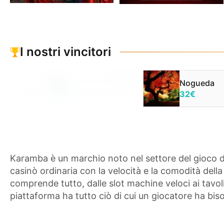
I nostri vincitori
23:04:24
Frech
Nogueda
398€
32€
Karamba è un marchio noto nel settore del gioco d
casinò ordinaria con la velocità e la comodità dell
comprende tutto, dalle slot machine veloci ai tavoli 
piattaforma ha tutto ciò di cui un giocatore ha bi