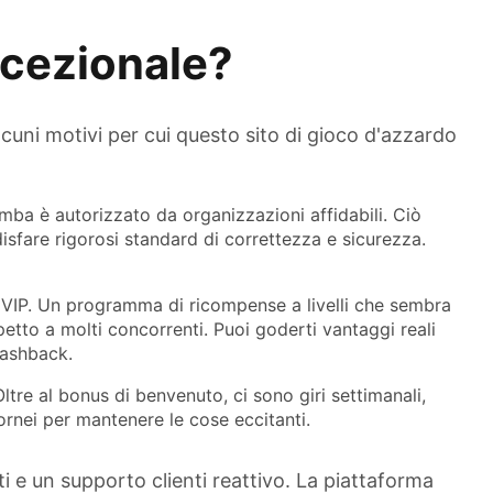
cezionale?
 alcuni motivi per cui questo sito di gioco d'azzardo
mba è autorizzato da organizzazioni affidabili. Ciò
sfare rigorosi standard di correttezza e sicurezza.
 VIP. Un programma di ricompense a livelli che sembra
petto a molti concorrenti. Puoi goderti vantaggi reali
 cashback.
ltre al bonus di benvenuto, ci sono giri settimanali,
ornei per mantenere le cose eccitanti.
 e un supporto clienti reattivo. La piattaforma