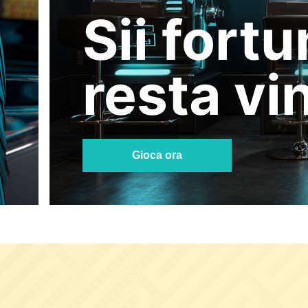
Sii fortu
resta vi
Gioca ora