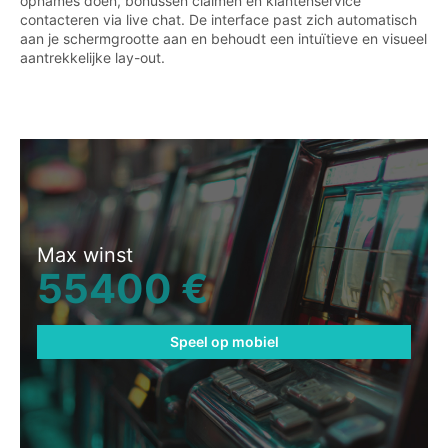
opnames doen, bonussen claimen en klantenservice
contacteren via live chat. De interface past zich automatisch
aan je schermgrootte aan en behoudt een intuïtieve en visueel
aantrekkelijke lay-out.
Max winst
55400 €
Speel op mobiel