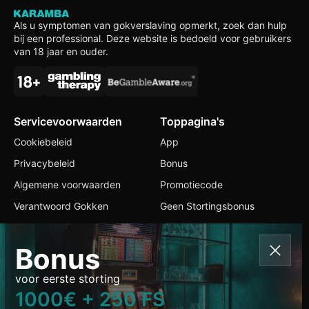
Als u symptomen van gokverslaving opmerkt, zoek dan hulp
bij een professional. Deze website is bedoeld voor gebruikers
van 18 jaar en ouder.
Servicevoorwaarden
Toppagina's
Cookiebeleid
App
Privacybeleid
Bonus
Algemene voorwaarden
Promotiecode
Verantwoord Gokken
Geen Stortingsbonus
Contacten
Bonus
+1 647 216 2944
voor eerste storting
info@karambacasino.io
1000€ + 250 FS