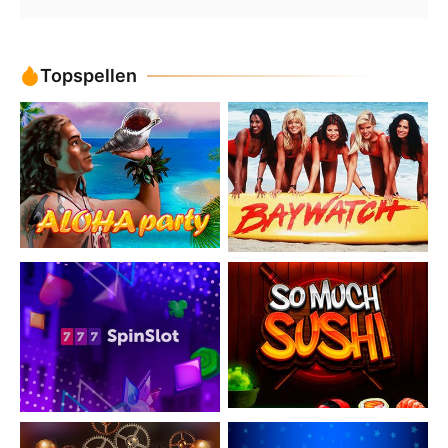
Betalingsmethoden die echt werken
Is dit casino beschikbaar op mobiel?
Topspellen
Titels van de beste softwareontwikkelaars
Is het casino gelicentieerd?