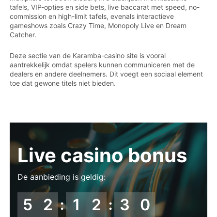
tafels, VIP-opties en side bets, live baccarat met speed, no-
commission en high-limit tafels, evenals interactieve
gameshows zoals Crazy Time, Monopoly Live en Dream
Catcher.
Deze sectie van de Karamba-casino site is vooral
aantrekkelijk omdat spelers kunnen communiceren met de
dealers en andere deelnemers. Dit voegt een sociaal element
toe dat gewone titels niet bieden.
Live casino bonus
De aanbieding is geldig:
5
2
1
2
2
9
:
: