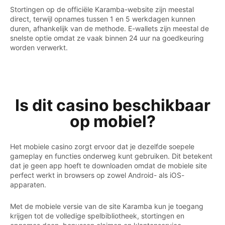
Stortingen op de officiële Karamba-website zijn meestal
direct, terwijl opnames tussen 1 en 5 werkdagen kunnen
duren, afhankelijk van de methode. E-wallets zijn meestal de
snelste optie omdat ze vaak binnen 24 uur na goedkeuring
worden verwerkt.
Is dit casino beschikbaar
op mobiel?
Het mobiele casino zorgt ervoor dat je dezelfde soepele
gameplay en functies onderweg kunt gebruiken. Dit betekent
dat je geen app hoeft te downloaden omdat de mobiele site
perfect werkt in browsers op zowel Android- als iOS-
apparaten.
Met de mobiele versie van de site Karamba kun je toegang
krijgen tot de volledige spelbibliotheek, stortingen en