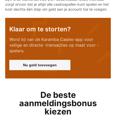
zorgt ervoor dat je altijd alle casinospellen kunt spelen en het
kost slechts één stap om geld aan je account toe te voegen.
Klaar om te storten?
Word lid van de Karamba Casino-app voor
veilige en directe -transacties op maat voor -
spelers.
Nu geld toevoegen
De beste
aanmeldingsbonus
kiezen