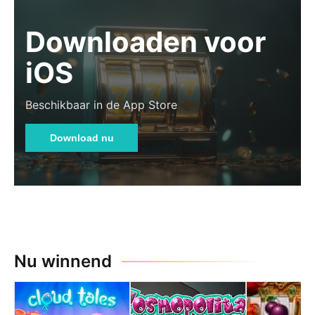
Downloaden voor
iOS
Beschikbaar in de App Store
Download nu
Nu winnend