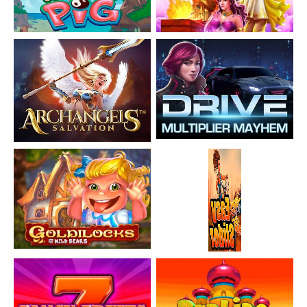
Hoe je stortings- en speelgrenzen instelt voor veilig
gokken
Hoe je meldingen inschakelt voor exclusieve
promoties
Meerdere betalingsmethoden ondersteunen voor
naadloze transacties
Geoptimaliseerde stortingen en uitbetalingen
Beste manieren om transacties af te handelen
Hoe je veelvoorkomende app-problemen oplost voor
nieuwe -gebruikers
Fouten bij het laden en verbinden
Aanmeld- of toegangsproblemen
24/7 klantenservice contacteren via het mobiele
platform
Het meeste halen uit in-app-ondersteuning