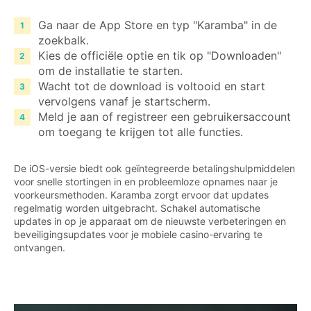
Ga naar de App Store en typ "Karamba" in de
zoekbalk.
Kies de officiële optie en tik op "Downloaden"
om de installatie te starten.
Wacht tot de download is voltooid en start
vervolgens vanaf je startscherm.
Meld je aan of registreer een gebruikersaccount
om toegang te krijgen tot alle functies.
De iOS-versie biedt ook geïntegreerde betalingshulpmiddelen
voor snelle stortingen in en probleemloze opnames naar je
voorkeursmethoden. Karamba zorgt ervoor dat updates
regelmatig worden uitgebracht. Schakel automatische
updates in op je apparaat om de nieuwste verbeteringen en
beveiligingsupdates voor je mobiele casino-ervaring te
ontvangen.