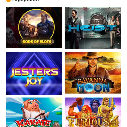
Weten wat nieuwe gebruikers moeten doen om hun
accounts te verifiëren
Manieren om snel geld aan je account toe te voegen
in de app
Alternatieve betalingsmethoden
Aanbevelingen voor -spelers
De beste aanmeldingsbonus kiezen
Kijken naar de verschillende soorten games in de
Karamba Casino-app
Speelautomaten: oude en nieuwe versies
Tafelspelcollectie
Toegang krijgen tot live casino-functies op je telefoon
Hoe je live dealer-ruimtes binnenkomt
Instellingen die je streams soepel laten verlopen