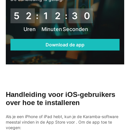
5
2
1
2
2
8
:
:
Uren
Minuten
Seconden
Download de app
Handleiding voor iOS-gebruikers
over hoe te installeren
Als je een iPhone of iPad hebt, kun je de Karamba-software
meestal vinden in de App Store voor . Om de app toe te
voegen: