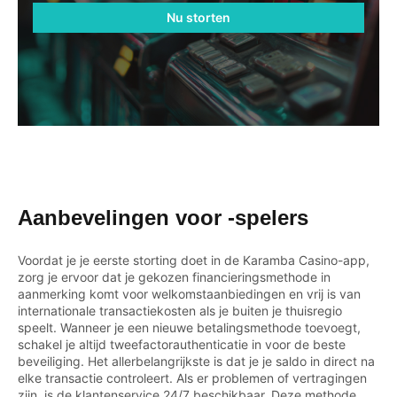
Nu storten
Aanbevelingen voor -spelers
Voordat je je eerste storting doet in de Karamba Casino-app,
zorg je ervoor dat je gekozen financieringsmethode in
aanmerking komt voor welkomstaanbiedingen en vrij is van
internationale transactiekosten als je buiten je thuisregio
speelt. Wanneer je een nieuwe betalingsmethode toevoegt,
schakel je altijd tweefactorauthenticatie in voor de beste
beveiliging. Het allerbelangrijkste is dat je je saldo in direct na
elke transactie controleert. Als er problemen of vertragingen
zijn, is de klantenservice 24/7 beschikbaar. Deze methode