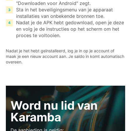
"Downloaden voor Android" zegt.
Sta in het beveiligingsmenu van je apparaat
installaties van onbekende bronnen toe.
Nadat je de APK hebt gedownload, open je deze
en volg je de instructies op het scherm om het
proces te voltooien.
Nadat je het hebt geïnstalleerd, log je in op je account of
maak je een nieuw account aan. Je saldo in komt automatisch
overeen.
Word nu lid van
Karamba
De aanbieding is geldig: