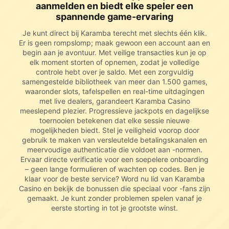
aanmelden en biedt elke speler een
spannende game-ervaring
Je kunt direct bij Karamba terecht met slechts één klik.
Er is geen rompslomp; maak gewoon een account aan en
begin aan je avontuur. Met veilige transacties kun je op
elk moment storten of opnemen, zodat je volledige
controle hebt over je saldo. Met een zorgvuldig
samengestelde bibliotheek van meer dan 1.500 games,
waaronder slots, tafelspellen en real-time uitdagingen
met live dealers, garandeert Karamba Casino
meeslepend plezier. Progressieve jackpots en dagelijkse
toernooien betekenen dat elke sessie nieuwe
mogelijkheden biedt. Stel je veiligheid voorop door
gebruik te maken van versleutelde betalingskanalen en
meervoudige authenticatie die voldoet aan -normen.
Ervaar directe verificatie voor een soepelere onboarding
– geen lange formulieren of wachten op codes. Ben je
klaar voor de beste service? Word nu lid van Karamba
Casino en bekijk de bonussen die speciaal voor -fans zijn
gemaakt. Je kunt zonder problemen spelen vanaf je
eerste storting in tot je grootste winst.