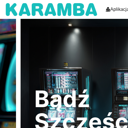
Aplikacj
Bądź
Szczęśc