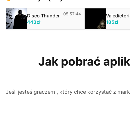
Maksymalne wykorzystanie pomocy w aplikacji
05:57:49
Conqueror
Disco Thun
Jak szybko rozwiązywać problemy
336zł
443zł
Zapewnienie bezpieczeństwa konta i poprawności us
Dostosowywanie kontroli prywatności
Praktyki szyfrowania i przechowywania danych
Jak pobrać apli
Jeśli jesteś graczem , który chce korzystać z mark