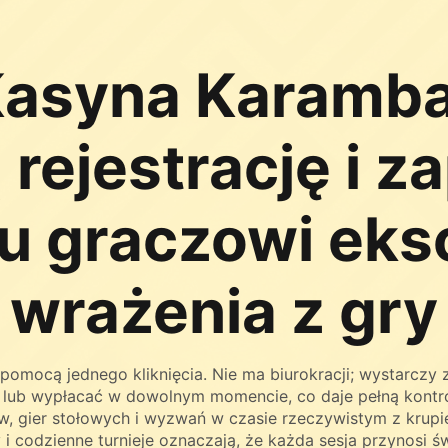
Kasyna Karamb
 rejestrację i z
 graczowi eks
wrażenia z gry
omocą jednego kliknięcia. Nie ma biurokracji; wystarczy 
ub wypłacać w dowolnym momencie, co daje pełną kontro
w, gier stołowych i wyzwań w czasie rzeczywistym z krup
 codzienne turnieje oznaczają, że każda sesja przynosi ś