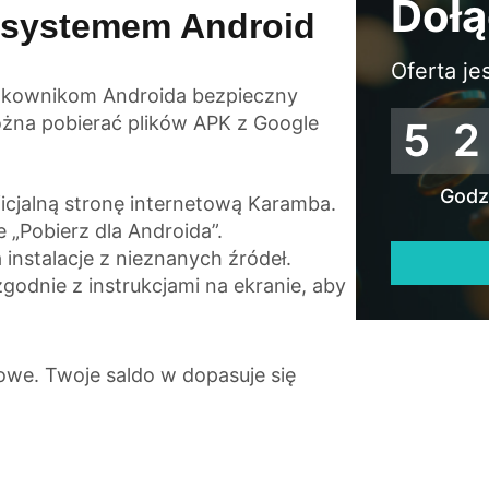
Dołą
z systemem Android
Oferta je
ytkownikom Androida bezpieczny
można pobierać plików APK z Google
5
2
Godz
ficjalną stronę internetową Karamba.
e „Pobierz dla Androida”.
nstalacje z nieznanych źródeł.
godnie z instrukcjami na ekranie, aby
nowe. Twoje saldo w dopasuje się