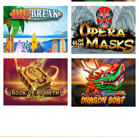
elefonie
ć płynnie
cjach
ji
ych użytkowników
dnictwem platformy mobilnej