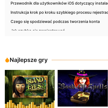
Przewodnik dla użytkowników iOS dotyczący instalac
Instrukcja krok po kroku szybkiego procesu rejestrac
Czego się spodziewać podczas tworzenia konta
Jak szybko się zarejestrować
Poznanie tego, co nowi użytkownicy muszą zrobić, 
Sposoby na szybkie dodanie pieniędzy do konta w ap
Alternatywne metody płatności
Najlepsze gry
Zalecenia dla graczy
Wybór najlepszego bonusu za rejestrację
Przyjrzenie się różnym typom gier w aplikacji Kasyn
Automaty: stare i nowe wersje
Zbiór gier stołowych