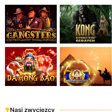
Uzyskiwanie dostępu do funkcji Kasyna na żywo na t
Jak dostać się do pokoi z krupierami na żywo
Ustawienia, które sprawią, że strumienie będą działa
Jak ustawić limity wpłat i gry dla bezpiecznej gry
Jak włączyć powiadomienia o ekskluzywnych promo
Obsługa wielu metod płatności dla płynnych transakc
Zoptymalizowane wpłaty i wypłaty
Najlepsze sposoby obsługi transakcji
Jak naprawić typowe problemy z aplikacją dla now
Błędy ładowania i połączenia
Problemy z logowaniem lub dostępem
Nasi zwycięzcy
Kontakt z całodobowym wsparciem klienta za pośre