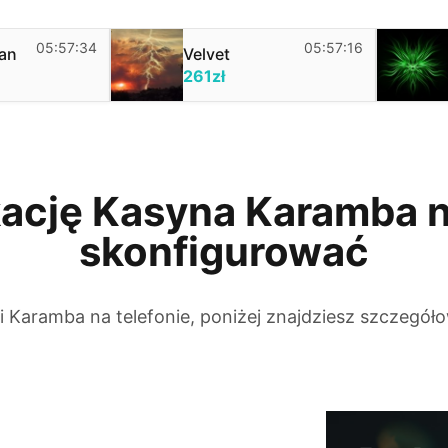
05:57:44
05:57:34
der
Valedictorian
185zł
tawień prywatności w aplikacji Kasyna Karamba
kację Kasyna Karamba na
skonfigurować
i Karamba na telefonie, poniżej znajdziesz szczegóło