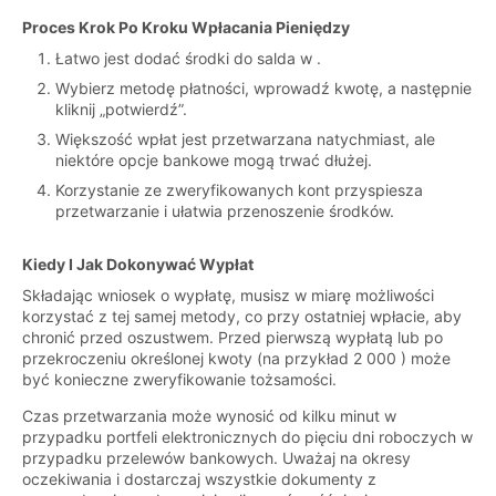
Proces Krok Po Kroku Wpłacania Pieniędzy
Łatwo jest dodać środki do salda w .
Wybierz metodę płatności, wprowadź kwotę, a następnie
kliknij „potwierdź”.
Większość wpłat jest przetwarzana natychmiast, ale
niektóre opcje bankowe mogą trwać dłużej.
Korzystanie ze zweryfikowanych kont przyspiesza
przetwarzanie i ułatwia przenoszenie środków.
Kiedy I Jak Dokonywać Wypłat
Składając wniosek o wypłatę, musisz w miarę możliwości
korzystać z tej samej metody, co przy ostatniej wpłacie, aby
chronić przed oszustwem. Przed pierwszą wypłatą lub po
przekroczeniu określonej kwoty (na przykład 2 000 ) może
być konieczne zweryfikowanie tożsamości.
Czas przetwarzania może wynosić od kilku minut w
przypadku portfeli elektronicznych do pięciu dni roboczych w
przypadku przelewów bankowych. Uważaj na okresy
oczekiwania i dostarczaj wszystkie dokumenty z