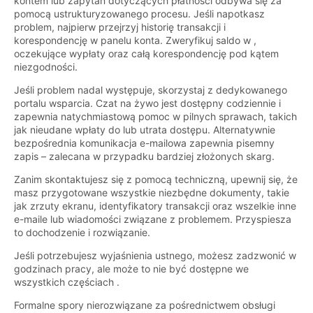
kontem lub zapytań dotyczących płatności odbywa się za
pomocą ustrukturyzowanego procesu. Jeśli napotkasz
problem, najpierw przejrzyj historię transakcji i
korespondencję w panelu konta. Zweryfikuj saldo w ,
oczekujące wypłaty oraz całą korespondencję pod kątem
niezgodności.
Jeśli problem nadal występuje, skorzystaj z dedykowanego
portalu wsparcia. Czat na żywo jest dostępny codziennie i
zapewnia natychmiastową pomoc w pilnych sprawach, takich
jak nieudane wpłaty do lub utrata dostępu. Alternatywnie
bezpośrednia komunikacja e-mailowa zapewnia pisemny
zapis – zalecana w przypadku bardziej złożonych skarg.
Zanim skontaktujesz się z pomocą techniczną, upewnij się, że
masz przygotowane wszystkie niezbędne dokumenty, takie
jak zrzuty ekranu, identyfikatory transakcji oraz wszelkie inne
e-maile lub wiadomości związane z problemem. Przyspiesza
to dochodzenie i rozwiązanie.
Jeśli potrzebujesz wyjaśnienia ustnego, możesz zadzwonić w
godzinach pracy, ale może to nie być dostępne we
wszystkich częściach .
Formalne spory nierozwiązane za pośrednictwem obsługi