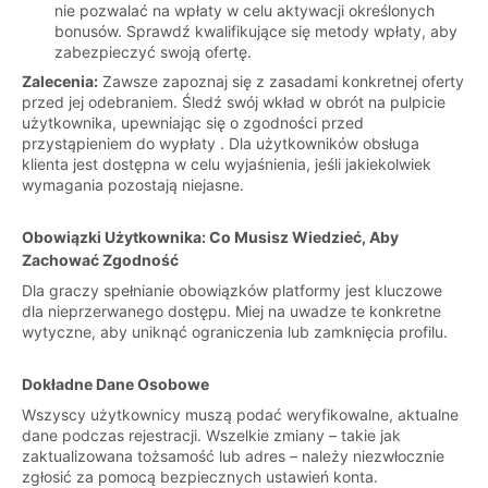
nie pozwalać na wpłaty w celu aktywacji określonych
bonusów. Sprawdź kwalifikujące się metody wpłaty, aby
zabezpieczyć swoją ofertę.
Zalecenia:
Zawsze zapoznaj się z zasadami konkretnej oferty
przed jej odebraniem. Śledź swój wkład w obrót na pulpicie
użytkownika, upewniając się o zgodności przed
przystąpieniem do wypłaty . Dla użytkowników obsługa
klienta jest dostępna w celu wyjaśnienia, jeśli jakiekolwiek
wymagania pozostają niejasne.
Obowiązki Użytkownika: Co Musisz Wiedzieć, Aby
Zachować Zgodność
Dla graczy spełnianie obowiązków platformy jest kluczowe
dla nieprzerwanego dostępu. Miej na uwadze te konkretne
wytyczne, aby uniknąć ograniczenia lub zamknięcia profilu.
Dokładne Dane Osobowe
Wszyscy użytkownicy muszą podać weryfikowalne, aktualne
dane podczas rejestracji. Wszelkie zmiany – takie jak
zaktualizowana tożsamość lub adres – należy niezwłocznie
zgłosić za pomocą bezpiecznych ustawień konta.