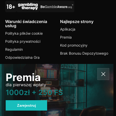
Warunki świadczenia
Najlepsze strony
usług
Aplikacja
Polityka plików cookie
Premia
Polityka prywatności
Kod promocyjny
Regulamin
Brak Bonusu Depozytowego
Odpowiedzialna Gra
Kontakty
Premia
+1 647 216 2944
dla pierwszej wpłaty
info@karambacasino.io
1000zł + 250 FS
Przełącz język
Zarejestruj
All Rights Reserved.