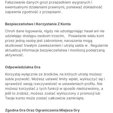
Fałszowanie danych grozi przepadkiem wygranych i
ewentualnymi działaniami prawnymi, ponieważ dokładność
zapewnia zgodność z przepisami .
Bezpieczeństwo I Korzystanie Z Konta
Chroń dane logowania, nigdy nie udostępniając haseł ani nie
udzielając dostępu osobom trzecim。 Posiadanie wielu kont
przez jedną osobę jest zabronione; naruszenia mogą
skutkować trwałym zawieszeniem i utratą salda w . Regularnie
aktualizuj informacje bezpieczeństwa i monitoruj podejrzaną
aktywność.
Odpowiedzialna Gra
Korzystaj wyłącznie ze środków, na których utratę możesz
sobie pozwolić. Możesz ustawić limity wpłat, wykluczyć się i
sprawdzić swoją rzeczywistość w ustawieniach profilu. Nie
możesz korzystać z tych funkcji w sposób niedozwolony, a
jeśli to zrobisz, możesz zostać wykluczony z promocji lub
Twoje konto może zostać całkowicie zamknięte.
Zgodna Gra Oraz Ograniczenia Miejsca Gry