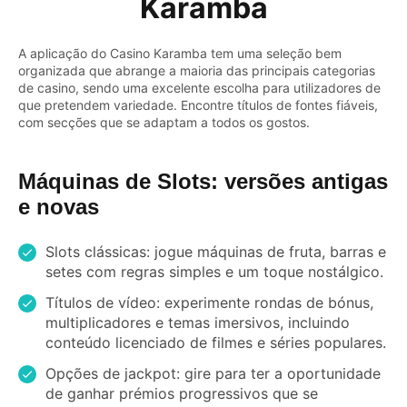
Karamba
A aplicação do Casino Karamba tem uma seleção bem
organizada que abrange a maioria das principais categorias
de casino, sendo uma excelente escolha para utilizadores de
que pretendem variedade. Encontre títulos de fontes fiáveis,
com secções que se adaptam a todos os gostos.
Máquinas de Slots: versões antigas
e novas
Slots clássicas: jogue máquinas de fruta, barras e
setes com regras simples e um toque nostálgico.
Títulos de vídeo: experimente rondas de bónus,
multiplicadores e temas imersivos, incluindo
conteúdo licenciado de filmes e séries populares.
Opções de jackpot: gire para ter a oportunidade
de ganhar prémios progressivos que se