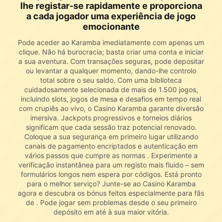
lhe registar-se rapidamente e proporciona
a cada jogador uma experiência de jogo
emocionante
Pode aceder ao Karamba imediatamente com apenas um
clique. Não há burocracia; basta criar uma conta e iniciar
a sua aventura. Com transações seguras, pode depositar
ou levantar a qualquer momento, dando-lhe controlo
total sobre o seu saldo. Com uma biblioteca
cuidadosamente selecionada de mais de 1.500 jogos,
incluindo slots, jogos de mesa e desafios em tempo real
com crupiês ao vivo, o Casino Karamba garante diversão
imersiva. Jackpots progressivos e torneios diários
significam que cada sessão traz potencial renovado.
Coloque a sua segurança em primeiro lugar utilizando
canais de pagamento encriptados e autenticação em
vários passos que cumpre as normas . Experimente a
verificação instantânea para um registo mais fluido – sem
formulários longos nem espera por códigos. Está pronto
para o melhor serviço? Junte-se ao Casino Karamba
agora e descubra os bónus feitos especialmente para fãs
de . Pode jogar sem problemas desde o seu primeiro
depósito em até à sua maior vitória.