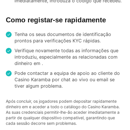
imediatamente, introduza o código que recebeu.
Como registar-se rapidamente
Tenha os seus documentos de identificação
prontos para verificações KYC rápidas.
Verifique novamente todas as informações que
introduziu, especialmente as relacionadas com
dinheiro em .
Pode contactar a equipa de apoio ao cliente do
Casino Karamba por chat ao vivo ou email se
tiver algum problema.
Após concluir, os jogadores podem depositar rapidamente
dinheiro em e aceder a todo o catálogo do Casino Karamba.
As suas credenciais permitir-lhe-ão aceder imediatamente a
partir de qualquer dispositivo compatível, garantindo que
cada sessão decorre sem problemas.