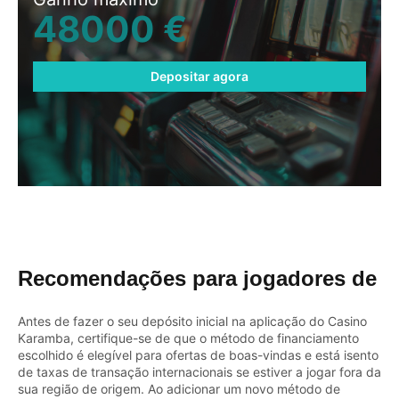
48000 €
Depositar agora
Recomendações para jogadores de
Antes de fazer o seu depósito inicial na aplicação do Casino
Karamba, certifique-se de que o método de financiamento
escolhido é elegível para ofertas de boas-vindas e está isento
de taxas de transação internacionais se estiver a jogar fora da
sua região de origem. Ao adicionar um novo método de