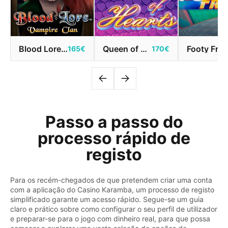
Blood Lore Vampire Clan
Queen of Hearts
165€
170€
Passo a passo do
processo rápido de
registo
Para os recém-chegados de que pretendem criar uma conta
com a aplicação do Casino Karamba, um processo de registo
simplificado garante um acesso rápido. Segue-se um guia
claro e prático sobre como configurar o seu perfil de utilizador
e preparar-se para o jogo com dinheiro real, para que possa