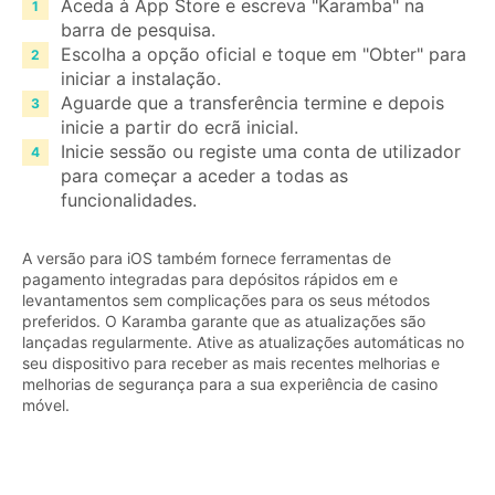
Aceda à App Store e escreva "Karamba" na
barra de pesquisa.
Escolha a opção oficial e toque em "Obter" para
iniciar a instalação.
Aguarde que a transferência termine e depois
inicie a partir do ecrã inicial.
Inicie sessão ou registe uma conta de utilizador
para começar a aceder a todas as
funcionalidades.
A versão para iOS também fornece ferramentas de
pagamento integradas para depósitos rápidos em e
levantamentos sem complicações para os seus métodos
preferidos. O Karamba garante que as atualizações são
lançadas regularmente. Ative as atualizações automáticas no
seu dispositivo para receber as mais recentes melhorias e
melhorias de segurança para a sua experiência de casino
móvel.