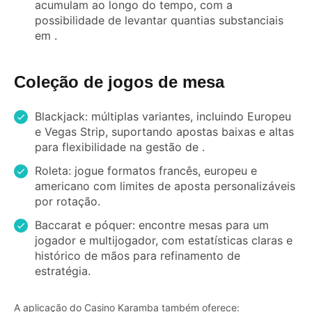
acumulam ao longo do tempo, com a
possibilidade de levantar quantias substanciais
em .
Coleção de jogos de mesa
Blackjack: múltiplas variantes, incluindo Europeu
e Vegas Strip, suportando apostas baixas e altas
para flexibilidade na gestão de .
Roleta: jogue formatos francês, europeu e
americano com limites de aposta personalizáveis
por rotação.
Baccarat e póquer: encontre mesas para um
jogador e multijogador, com estatísticas claras e
histórico de mãos para refinamento de
estratégia.
A aplicação do Casino Karamba também oferece: