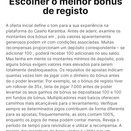
Escolher o melhor bónus
de registo
A oferta inicial define o tom para a sua experiência na
plataforma do Casino Karamba. Antes de aderir, examine os
montantes dos bónus em , pois valores aparentemente
generosos podem vir com condições associadas. Muitas
recompensas proporcionam um depósito correspondente – se
adicionar 100 , poderá receber 100 adicionais no seu saldo.
Mas tenha em mente os montantes mínimos de depósito, pois
alguns bónus exigem valores mais elevados para serem
totalmente desbloqueados. Os requisitos de apostas indicam
quantas vezes tem de jogar com o dinheiro do bónus antes
de o poder levantar. Por exemplo, se o bónus de registo tiver
um rollover de 35x, teria de jogar 7.000 antes de poder
levantar os seus ganhos de bónus se depositasse 100 e 100
em fundos de bónus. Multiplicadores mais baixos oferecem
caminhos mais alcançáveis para o levantamento. Verifique
sempre se determinados jogos contribuem de forma diferente
para as apostas; frequentemente, as slots contam 100%,
enquanto os jogos de mesa podem contar menos. Reveja o
período de tempo para reivindicar e utilizar a recompensa. A
maioria dos incentivos de boas-vindas é válida por um