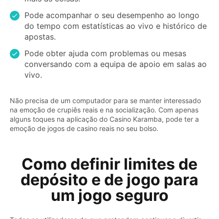
Pode acompanhar o seu desempenho ao longo
do tempo com estatísticas ao vivo e histórico de
apostas.
Pode obter ajuda com problemas ou mesas
conversando com a equipa de apoio em salas ao
vivo.
Não precisa de um computador para se manter interessado
na emoção de crupiês reais e na socialização. Com apenas
alguns toques na aplicação do Casino Karamba, pode ter a
emoção de jogos de casino reais no seu bolso.
Como definir limites de
depósito e de jogo para
um jogo seguro