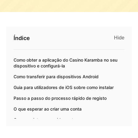
Índice
Hide
Como obter a aplicação do Casino Karamba no seu
dispositivo e configurá-la
Como transferir para dispositivos Android
Guia para utilizadores de iOS sobre como instalar
Passo a passo do processo rápido de registo
O que esperar ao criar uma conta
Como registar-se rapidamente
Saber o que os novos utilizadores precisam de fazer
para verificar as suas contas