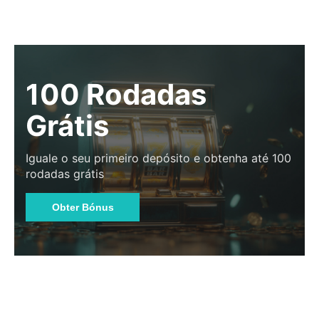
100 Rodadas
Grátis
Iguale o seu primeiro depósito e obtenha até 100
rodadas grátis
Obter Bónus