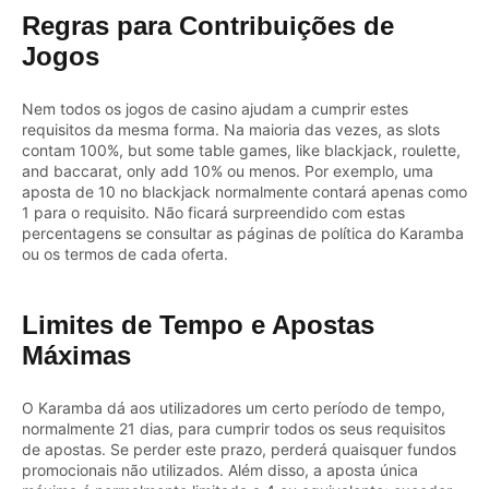
Regras para Contribuições de
Jogos
Nem todos os jogos de casino ajudam a cumprir estes
requisitos da mesma forma. Na maioria das vezes, as slots
contam 100%, but some table games, like blackjack, roulette,
and baccarat, only add 10% ou menos. Por exemplo, uma
aposta de 10 no blackjack normalmente contará apenas como
1 para o requisito. Não ficará surpreendido com estas
percentagens se consultar as páginas de política do Karamba
ou os termos de cada oferta.
Limites de Tempo e Apostas
Máximas
O Karamba dá aos utilizadores um certo período de tempo,
normalmente 21 dias, para cumprir todos os seus requisitos
de apostas. Se perder este prazo, perderá quaisquer fundos
promocionais não utilizados. Além disso, a aposta única