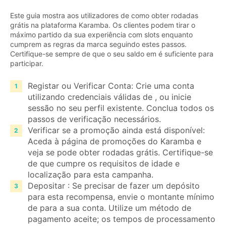
Este guia mostra aos utilizadores de como obter rodadas
grátis na plataforma Karamba. Os clientes podem tirar o
máximo partido da sua experiência com slots enquanto
cumprem as regras da marca seguindo estes passos.
Certifique-se sempre de que o seu saldo em é suficiente para
participar.
Registar ou Verificar Conta: Crie uma conta
utilizando credenciais válidas de , ou inicie
sessão no seu perfil existente. Conclua todos os
passos de verificação necessários.
Verificar se a promoção ainda está disponível:
Aceda à página de promoções do Karamba e
veja se pode obter rodadas grátis. Certifique-se
de que cumpre os requisitos de idade e
localização para esta campanha.
Depositar : Se precisar de fazer um depósito
para esta recompensa, envie o montante mínimo
de para a sua conta. Utilize um método de
pagamento aceite; os tempos de processamento