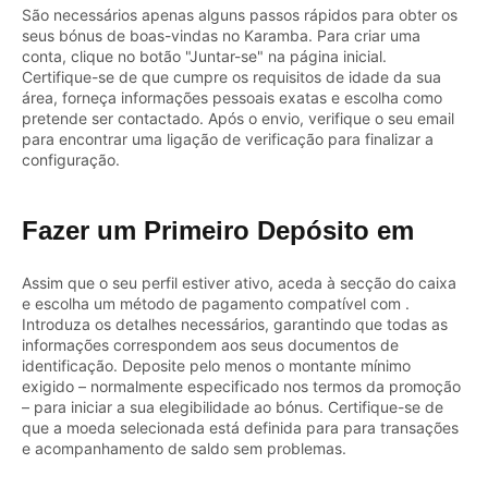
São necessários apenas alguns passos rápidos para obter os
seus bónus de boas-vindas no Karamba. Para criar uma
conta, clique no botão "Juntar-se" na página inicial.
Certifique-se de que cumpre os requisitos de idade da sua
área, forneça informações pessoais exatas e escolha como
pretende ser contactado. Após o envio, verifique o seu email
para encontrar uma ligação de verificação para finalizar a
configuração.
Fazer um Primeiro Depósito em
Assim que o seu perfil estiver ativo, aceda à secção do caixa
e escolha um método de pagamento compatível com .
Introduza os detalhes necessários, garantindo que todas as
informações correspondem aos seus documentos de
identificação. Deposite pelo menos o montante mínimo
exigido – normalmente especificado nos termos da promoção
– para iniciar a sua elegibilidade ao bónus. Certifique-se de
que a moeda selecionada está definida para para transações
e acompanhamento de saldo sem problemas.