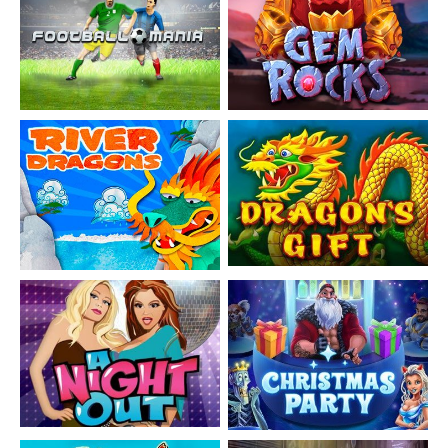
Verificações de IP e Método de Pagamento
Sugestões Úteis
Como Utilizar Códigos de Bónus: Onde Inseri-los e
Erros Comuns
Como Tirar o Máximo Partido dos Seus Ganhos com
Ofertas Promocionais
Escolher o Jogo de Estratégia Certo
Gestão Inteligente de Dinheiro