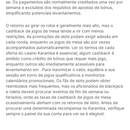
se. Os pagamentos são normalmente creditados uma vez por
semana e excluídos dos requisitos de apostas de bónus,
simplificando potenciais levantamentos.
O retorno ao girar os rolos é geralmente mais alto, mas o
cashback de jogos de mesa tende a vir com menos
restrições. As promoções de slots podem exigir adesão em
cada ronda, enquanto os jogos de mesa são por vezes
acompanhados automaticamente. Ler os termos de cada
oferta do casino Karamba é essencial; algum cashback é
emitido como crédito de bónus que requer mais jogo,
enquanto outros são imediatamente acessíveis para
levantamento em . Para maximizar o valor, equilibre a sua
sessão em torno de jogos qualificativos e monitorize
calendários promocionais. Os fãs de slots podem obter
reembolsos mais frequentes, mas os aficionados de blackjack
e roleta devem procurar eventos de fim de semana ou
feriados, onde as taxas de cashback de jogos de mesa
ocasionalmente alinham com os retornos de slots. Antes de
procurar uma determinada recompensa no Karamba, verifique
sempre o painel da sua conta para ver se é elegível.