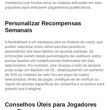
creditados com fundos extra ou rodadas adicionais em slots
populares após efetuarem pagamentos qualificativos.
Personalizar Recompensas
Semanais
A flexibilidade é um destaque para os titulares de conta, que
podem selecionar entre vários pacotes periódicos
dependendo dos seus hábitos de apostas pessoais. As
promoções variam desde percentagens de cashback sobre
perdas líquidas até multiplicadores melhorados em dias
selecionados. Por exemplo, uma recarga a meio da semana
pode exigir um depósito de 50 , desbloqueando um aumento
de 30% ou rodadas de valor fixo em jogos de casino
selecionados. Antes de pagar, certifique-se de verificar as
regras de apostas específicas da campanha e os prazos para
garantir que é elegível.
Conselhos Úteis para Jogadores