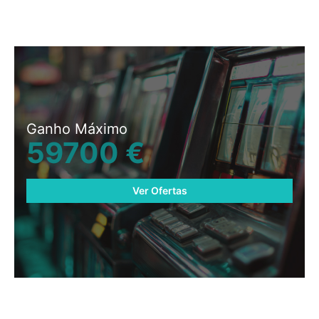
Ganho Máximo
59700 €
Ver Ofertas