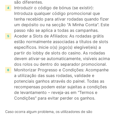
são diferentes.
Introduzir o código de bónus (se existir):
Introduza qualquer código promocional que
tenha recebido para ativar rodadas quando fizer
um depósito ou na secção "A Minha Conta". Este
passo não se aplica a todas as campanhas.
Aceder a Slots de Afiliados: As rodadas grátis
estão normalmente associadas a títulos de slots
específicos. Inicie o(s) jogo(s) elegível(eis) a
partir do lobby de slots do casino. As rodadas
devem ativar-se automaticamente, visíveis acima
dos rolos ou dentro do separador promocional.
Monitorizar Progresso e Condições: Acompanhe
a utilização das suas rodadas, validade e
potenciais ganhos através do painel. Todas as
recompensas podem estar sujeitas a condições
de levantamento – reveja-as em "Termos e
Condições" para evitar perder os ganhos.
Caso ocorra algum problema, os utilizadores de são