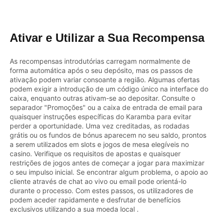
Ativar e Utilizar a Sua Recompensa
As recompensas introdutórias carregam normalmente de
forma automática após o seu depósito, mas os passos de
ativação podem variar consoante a região. Algumas ofertas
podem exigir a introdução de um código único na interface do
caixa, enquanto outras ativam-se ao depositar. Consulte o
separador "Promoções" ou a caixa de entrada de email para
quaisquer instruções específicas do Karamba para evitar
perder a oportunidade. Uma vez creditadas, as rodadas
grátis ou os fundos de bónus aparecem no seu saldo, prontos
a serem utilizados em slots e jogos de mesa elegíveis no
casino. Verifique os requisitos de apostas e quaisquer
restrições de jogos antes de começar a jogar para maximizar
o seu impulso inicial. Se encontrar algum problema, o apoio ao
cliente através de chat ao vivo ou email pode orientá-lo
durante o processo. Com estes passos, os utilizadores de
podem aceder rapidamente e desfrutar de benefícios
exclusivos utilizando a sua moeda local .