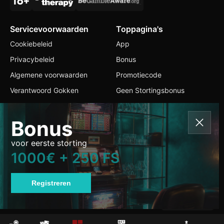
Servicevoorwaarden
Toppagina's
Cookiebeleid
App
Privacybeleid
Bonus
Algemene voorwaarden
Promotiecode
Verantwoord Gokken
Geen Stortingsbonus
Contacten
Bonus
+1 647 216 2944
voor eerste storting
info@karambacasino.io
1000€ + 250 FS
Taal wijzigen
Registreren
All Rights Reserved.