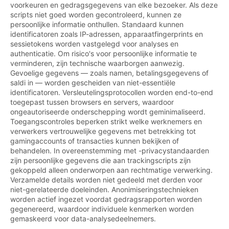
voorkeuren en gedragsgegevens van elke bezoeker. Als deze
scripts niet goed worden gecontroleerd, kunnen ze
persoonlijke informatie onthullen. Standaard kunnen
identificatoren zoals IP-adressen, apparaatfingerprints en
sessietokens worden vastgelegd voor analyses en
authenticatie. Om risico's voor persoonlijke informatie te
verminderen, zijn technische waarborgen aanwezig.
Gevoelige gegevens — zoals namen, betalingsgegevens of
saldi in — worden gescheiden van niet-essentiële
identificatoren. Versleutelingsprotocollen worden end-to-end
toegepast tussen browsers en servers, waardoor
ongeautoriseerde onderschepping wordt geminimaliseerd.
Toegangscontroles beperken strikt welke werknemers en
verwerkers vertrouwelijke gegevens met betrekking tot
gamingaccounts of transacties kunnen bekijken of
behandelen. In overeenstemming met -privacystandaarden
zijn persoonlijke gegevens die aan trackingscripts zijn
gekoppeld alleen onderworpen aan rechtmatige verwerking.
Verzamelde details worden niet gedeeld met derden voor
niet-gerelateerde doeleinden. Anonimiseringstechnieken
worden actief ingezet voordat gedragsrapporten worden
gegenereerd, waardoor individuele kenmerken worden
gemaskeerd voor data-analysedeelnemers.