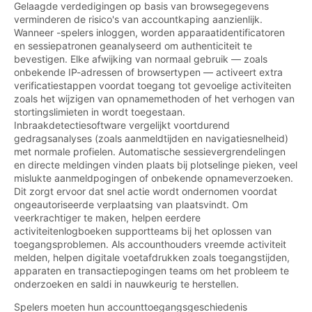
Gelaagde verdedigingen op basis van browsegegevens
verminderen de risico's van accountkaping aanzienlijk.
Wanneer -spelers inloggen, worden apparaatidentificatoren
en sessiepatronen geanalyseerd om authenticiteit te
bevestigen. Elke afwijking van normaal gebruik — zoals
onbekende IP-adressen of browsertypen — activeert extra
verificatiestappen voordat toegang tot gevoelige activiteiten
zoals het wijzigen van opnamemethoden of het verhogen van
stortingslimieten in wordt toegestaan.
Inbraakdetectiesoftware vergelijkt voortdurend
gedragsanalyses (zoals aanmeldtijden en navigatiesnelheid)
met normale profielen. Automatische sessievergrendelingen
en directe meldingen vinden plaats bij plotselinge pieken, veel
mislukte aanmeldpogingen of onbekende opnameverzoeken.
Dit zorgt ervoor dat snel actie wordt ondernomen voordat
ongeautoriseerde verplaatsing van plaatsvindt. Om
veerkrachtiger te maken, helpen eerdere
activiteitenlogboeken supportteams bij het oplossen van
toegangsproblemen. Als accounthouders vreemde activiteit
melden, helpen digitale voetafdrukken zoals toegangstijden,
apparaten en transactiepogingen teams om het probleem te
onderzoeken en saldi in nauwkeurig te herstellen.
Spelers moeten hun accounttoegangsgeschiedenis