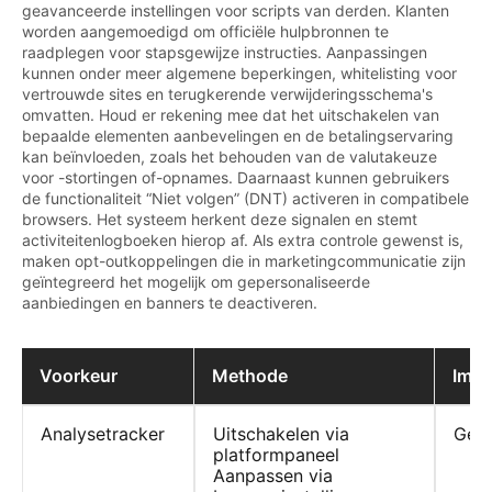
geavanceerde instellingen voor scripts van derden. Klanten
worden aangemoedigd om officiële hulpbronnen te
raadplegen voor stapsgewijze instructies. Aanpassingen
kunnen onder meer algemene beperkingen, whitelisting voor
vertrouwde sites en terugkerende verwijderingsschema's
omvatten. Houd er rekening mee dat het uitschakelen van
bepaalde elementen aanbevelingen en de betalingservaring
kan beïnvloeden, zoals het behouden van de valutakeuze
voor -stortingen of-opnames. Daarnaast kunnen gebruikers
de functionaliteit “Niet volgen” (DNT) activeren in compatibele
browsers. Het systeem herkent deze signalen en stemt
activiteitenlogboeken hierop af. Als extra controle gewenst is,
maken opt-outkoppelingen die in marketingcommunicatie zijn
geïntegreerd het mogelijk om gepersonaliseerde
aanbiedingen en banners te deactiveren.
Voorkeur
Methode
Impa
Analysetracker
Uitschakelen via
Geen
platformpaneel
Aanpassen via