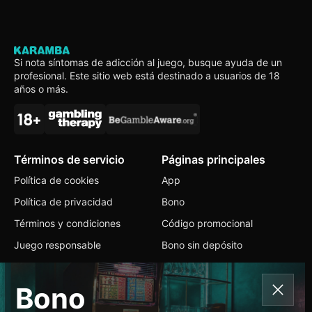
Si nota síntomas de adicción al juego, busque ayuda de un
profesional. Este sitio web está destinado a usuarios de 18
años o más.
Términos de servicio
Páginas principales
Política de cookies
App
Política de privacidad
Bono
Términos y condiciones
Código promocional
Juego responsable
Bono sin depósito
Contactos
Bono
+1 647 216 2944