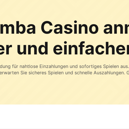
amba Casino an
er und einfacher
ung für nahtlose Einzahlungen und sofortiges Spielen aus.
n erwarten Sie sicheres Spielen und schnelle Auszahlungen. 