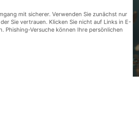
mgang mit sicherer. Verwenden Sie zunächst nur
der Sie vertrauen. Klicken Sie nicht auf Links in E-
. Phishing-Versuche können Ihre persönlichen