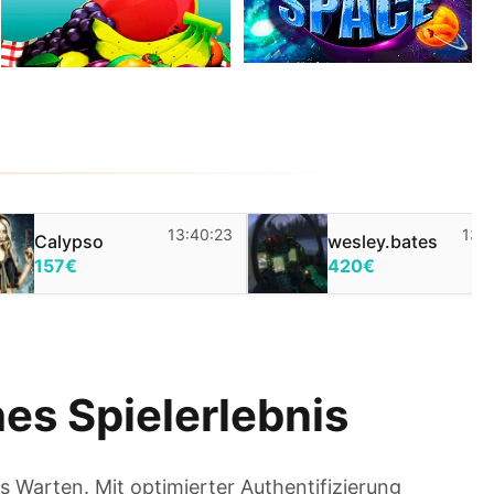
13:40:30
13:4
Dona
Calypso
418€
157€
es Spielerlebnis
 Warten. Mit optimierter Authentifizierung