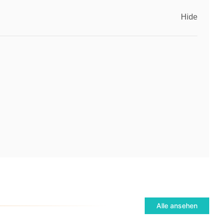
Hide
Alle ansehen