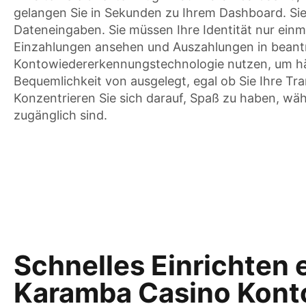
gelangen Sie in Sekunden zu Ihrem Dashboard. Sie
Dateneingaben. Sie müssen Ihre Identität nur einm
Einzahlungen ansehen und Auszahlungen in beant
Kontowiedererkennungstechnologie nutzen, um häuf
Bequemlichkeit von ausgelegt, egal ob Sie Ihre T
Konzentrieren Sie sich darauf, Spaß zu haben, wäh
zugänglich sind.
Schnelles Einrichten 
Karamba Casino Kont