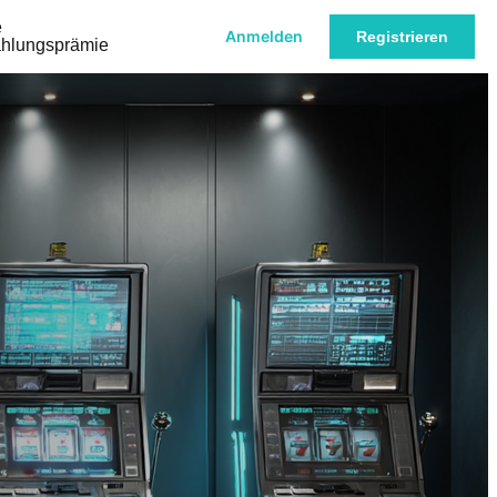
e
Anmelden
Registrieren
ahlungsprämie