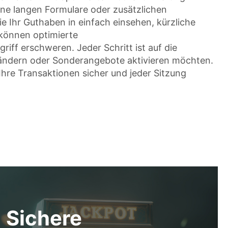
ine langen Formulare oder zusätzlichen
e Ihr Guthaben in einfach einsehen, kürzliche
können optimierte
ff erschweren. Jeder Schritt ist auf die
n ändern oder Sonderangebote aktivieren möchten.
Ihre Transaktionen sicher und jeder Sitzung
Sichere