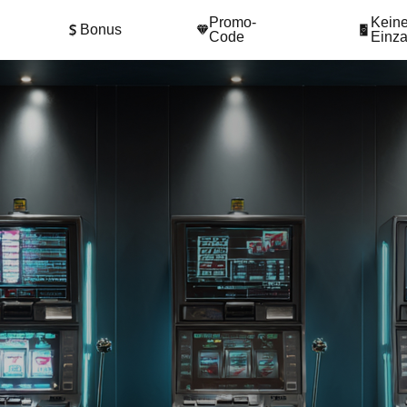
Promo-
Kein
Bonus
Code
Einz