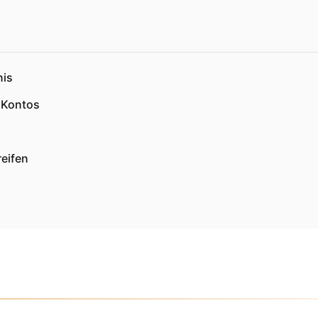
nis
 Kontos
reifen
nmeldung
i Karamba Mobile
er ein vergessenes Passwort wieder her