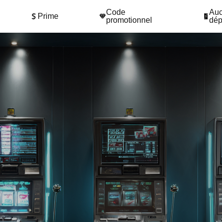
Code
Auc
Prime
promotionnel
dép