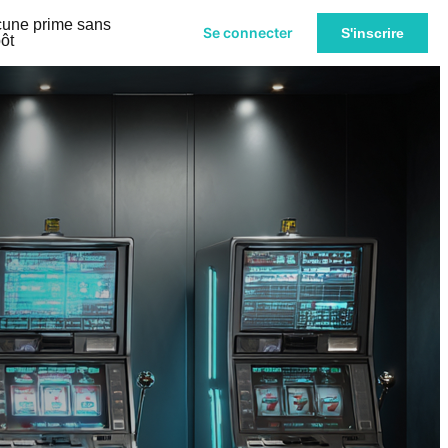
une prime sans
Se connecter
S'inscrire
ôt