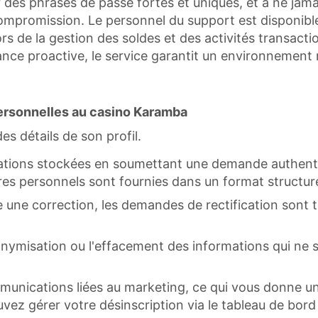
er des phrases de passe fortes et uniques, et à ne jamai
mpromission. Le personnel du support est disponible po
rs de la gestion des soldes et des activités transacti
nce proactive, le service garantit un environnement r
personnelles au casino Karamba
s détails de son profil.
rmations stockées en soumettant une demande authenti
s personnels sont fournies dans un format structuré a
e une correction, les demandes de rectification sont tr
misation ou l'effacement des informations qui ne so
unications liées au marketing, ce qui vous donne un 
uvez gérer votre désinscription via le tableau de bo